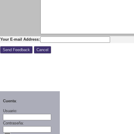
Your E-mail Address
Cuenta
:
Usuario:
Contraseña: