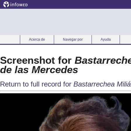
Acerca de
Navegar por
Ayuda
Inicio
Screenshot for
Bastarreche
de las Mercedes
Return to full record for
Bastarrechea Miliá